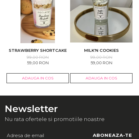
STRAWBERRY SHORTCAKE
MILK'N COOKIES
F
99,00 RON
99,00 RON
59,00 RON
59,00 RON
ADAUGA IN COS
ADAUGA IN COS
Newsletter
Nu rata ofertele si promotiile noastre