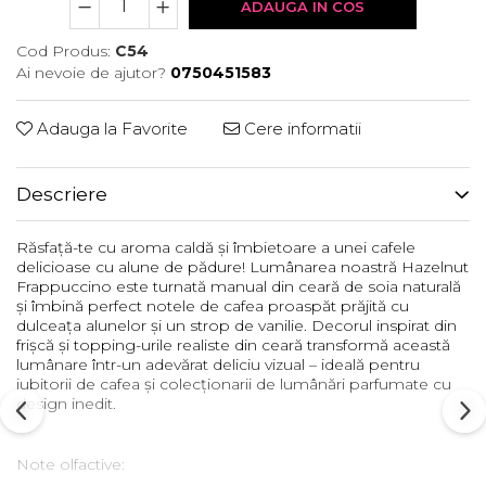
ADAUGA IN COS
Cod Produs:
C54
Ai nevoie de ajutor?
0750451583
Adauga la Favorite
Cere informatii
Descriere
Răsfață-te cu aroma caldă și îmbietoare a unei cafele
delicioase cu alune de pădure! Lumânarea noastră Hazelnut
Frappuccino este turnată manual din ceară de soia naturală
și îmbină perfect notele de cafea proaspăt prăjită cu
dulceața alunelor și un strop de vanilie. Decorul inspirat din
frișcă și topping-urile realiste din ceară transformă această
lumânare într-un adevărat deliciu vizual – ideală pentru
iubitorii de cafea și colecționarii de lumânări parfumate cu
design inedit.
Note olfactive: