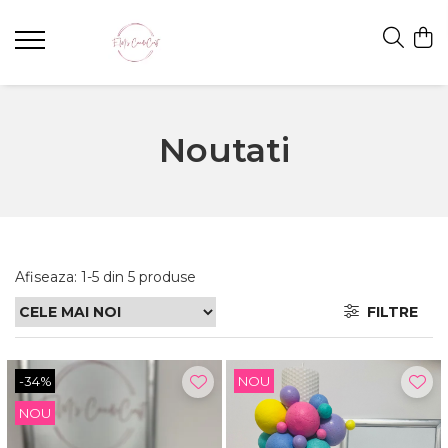
Noutati
Afiseaza:
1-
5
din
5
produse
FILTRE
-34%
NOU
NOU