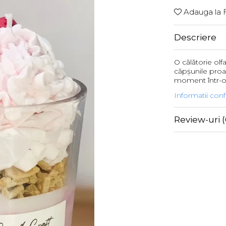
Adauga la F
Descriere
O călătorie olfa
căpșunile proa
moment într-o e
Informatii con
Review-uri
(