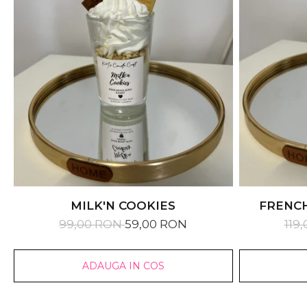
MILK'N COOKIES
FRENC
99,00 RON
59,00 RON
119
ADAUGA IN COS