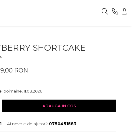
BERRY SHORTCAKE
ft
59,00 RON
e:
poimaine, 11.08.2026
ADAUGA IN COS
1
Ai nevoie de ajutor?
0750451583