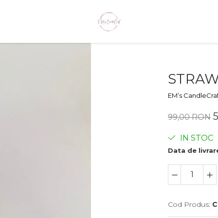
STRAW
EM’s CandleCra
99,00 RON
IN STOC
Data de livrar
Cod Produs:
C