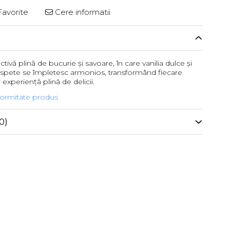
avorite
Cere informatii
ctivă plină de bucurie și savoare, în care vanilia dulce și
spete se împletesc armonios, transformând fiecare
xperiență plină de delicii.
formitate produs
0)