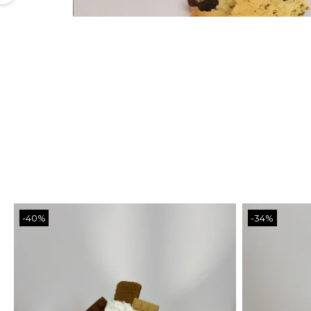
-40%
-34%