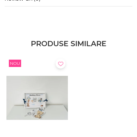
aduce bucurie și emoție atât părinților, cât și micuței
sărbatorite.
PRODUSE SIMILARE
NOU