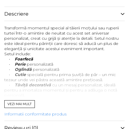
Descriere
Transformă momentul special al tăierii moțului sau ruperii
turtei într-o amintire de neuitat cu acest set aniversar
personalizat, creat cu grijă și atenție la detalii. Setul nostru
este ideal pentru părinții care doresc să aducă un plus de
eleganță și unicitate acestui eveniment important.
Setul include:
•
Foarfecă
•
Perie
personalizată
•
Oglindă
personalizată
•
Cutie
specială pentru prima șuviță de păr – un mic
tezaur unde vei păstra această amintire prețioasă.
•
Tăviță decorativă
cu un mesaj personalizat, ideală
pentru a imortaliza momentul și pentru a adăuga o notă
personală.
Cu un design floral delicat și accente de roz pal și detalii
VEZI MAI MULT
elegante, acest set este alegerea perfectă pentru o
ceremonie de neuitat. Fiecare piesă poate fi personalizată
Informatii conformitate produs
după dorința ta, pentru a reflecta perfect unicitatea și
frumusețea acestui moment din viața copilului.
Alege eleganța și rafinamentul unui set creat pentru a
Review-uri
(0)